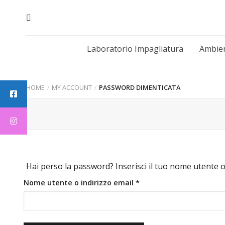
Skip
to
content
Laboratorio Impagliatura
Ambien
HOME
/
MY ACCOUNT
/
PASSWORD DIMENTICATA
Hai perso la password? Inserisci il tuo nome utente o
Richiesto
Nome utente o indirizzo email
*