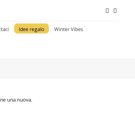
taci
Idee regalo
Winter Vibes
arne una nuova.