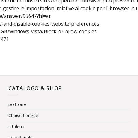
istiche dei nostri siti Web, perché il browser può prevenire
gestire le impostazioni relative ai cookie per il browser in u
me/answer/95647?hl=en
le-and-disable-cookies-website-preferences
n-GB/windows-vista/Block-or-allow-cookies
1471
CATALOGO & SHOP
poltrone
Chaise Longue
altalena
Idee Regalo