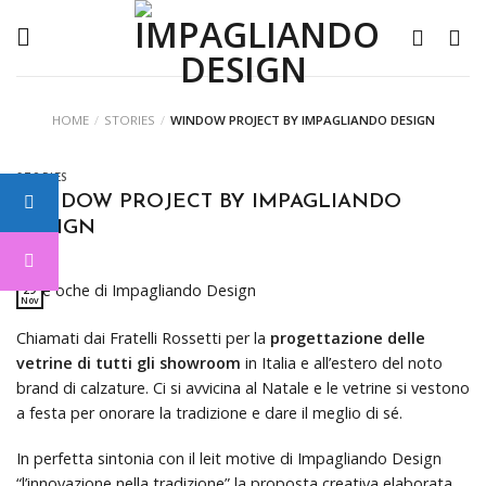
Skip
to
content
HOME
/
STORIES
/
WINDOW PROJECT BY IMPAGLIANDO DESIGN
STORIES
WINDOW PROJECT BY IMPAGLIANDO
DESIGN
29
Nov
Chiamati dai Fratelli Rossetti per la
progettazione delle
vetrine di tutti gli showroom
in Italia e all’estero del noto
brand di calzature. Ci si avvicina al Natale e le vetrine si vestono
a festa per onorare la tradizione e dare il meglio di sé.
In perfetta sintonia con il leit motive di Impagliando Design
“l’innovazione nella tradizione” la proposta creativa elaborata